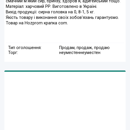
смачний м'який сир, бринзу, здоров'я, адигейський тощо.
Матеріал: харчовий РР. Виготовлено в Україні.
Вихід продукції: сирна головка на 0, 8-1, 5 кг.
Якість товару і виконання своїх зобов'язань гарантуємо.
Товар на Hozprom крапка com.
Тип оголошення:
Продам, продаж, продаю
Торг:
неуместен
неуместен