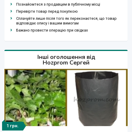
Познайомтеся з продавцем в публічному місці
Перевірте товар перед покупкою
Сплачуйте лише після того як переконаєтеся, що товар
відповідає опису і вашим вимогам
Бажано провести операцію при свідках
Інші оголошення від
Hozprom Сергей
1 грн.
Договірна
Договірна
Договірна
Договірна
Договірна
1 грн.
1 грн.