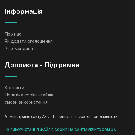
Iнформація
Про нас
Як додати оголошення
Рекомендації
Допомога - Підтримка
Контакти
Політика cookie-файлів
Умови використання
Адміністрація сайту AvizInfo.com.ua не несе відповідальність за
зміст розміщених оголошень.
Ми цінуємо конфіденційність наших користувачів. Ми не передаємо
🍪 ВИКОРИСТАННЯ ФАЙЛІВ COOKIE НА САЙТІAVIZINFO.COM.UA
і не продаємо особисту інформацію зареєстрованих користувачів