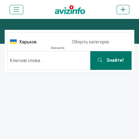
Харьков
Оберіть категорію
Змінити
Знайти!