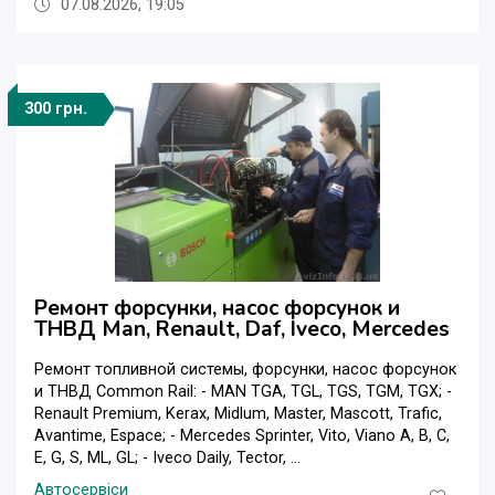
07.08.2026, 19:05
300 грн.
Ремонт форсунки, насос форсунок и
ТНВД Man, Renault, Daf, Iveco, Mercedes
Ремонт топливной системы, форсунки, насос форсунок
и ТНВД Common Rail: - MAN TGA, TGL, TGS, TGM, TGX; -
Renault Premium, Kerax, Midlum, Master, Mascott, Trafic,
Avantime, Espace; - Mercedes Sprinter, Vito, Viano A, B, C,
E, G, S, ML, GL; - Iveco Daily, Tector, ...
Автосервіси