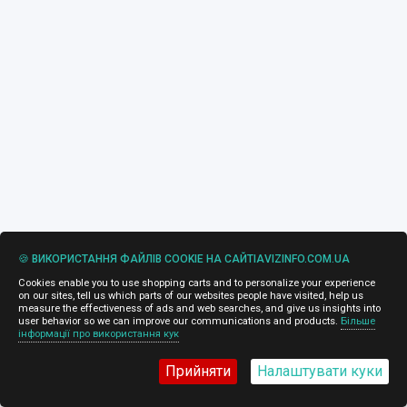
🍪 ВИКОРИСТАННЯ ФАЙЛІВ COOKIE НА САЙТІAVIZINFO.COM.UA
Cookies enable you to use shopping carts and to personalize your experience
on our sites, tell us which parts of our websites people have visited, help us
measure the effectiveness of ads and web searches, and give us insights into
user behavior so we can improve our communications and products.
Більше
інформації про використання кук
Прийняти
Налаштувати куки