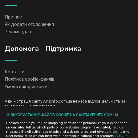
Про нас
Як додати оголошення
Рекомендації
Допомога - Підтримка
Контакти
Політика cookie-файлів
Умови використання
Адміністрація сайту AvizInfo.com.ua не несе відповідальність за
зміст розміщених оголошень.
Ми цінуємо конфіденційність наших користувачів. Ми не передаємо
🍪 ВИКОРИСТАННЯ ФАЙЛІВ COOKIE НА САЙТІAVIZINFO.COM.UA
і не продаємо особисту інформацію зареєстрованих користувачів
AvizInfo.com.ua третім особам. Ми не відповідаємо за правила
Cookies enable you to use shopping carts and to personalize your experience
конфіденційності сайтів на які посилається AvizInfo.com.ua. На
on our sites, tell us which parts of our websites people have visited, help us
деяких сторінках нашого сайту представлена реклама Google
measure the effectiveness of ads and web searches, and give us insights into
Adsense Advertising Network. Щоб дізнатися детальніше про
user behavior so we can improve our communications and products.
Більше