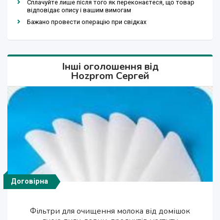
Сплачуйте лише після того як переконаєтеся, що товар
відповідає опису і вашим вимогам
Бажано провести операцію при свідках
Інші оголошення від
Hozprom Сергей
Договірна
Договірна
63 грн.
63 грн.
1 грн.
1 грн.
1 грн.
1 грн.
Пакеты для саженцев Стаканчики для рассады
Форма для виготовлення м'яких та розсільних
Форма для виготовлення м'яких та розсільних
Комплект пакетов для рассады Выращивание
Пакеты для рассады Выращивание хвойных
Пакеты для рассады Выращивание хвойных
Фільтри для очищення молока від домішок
Дренажний килимок для обсушування і