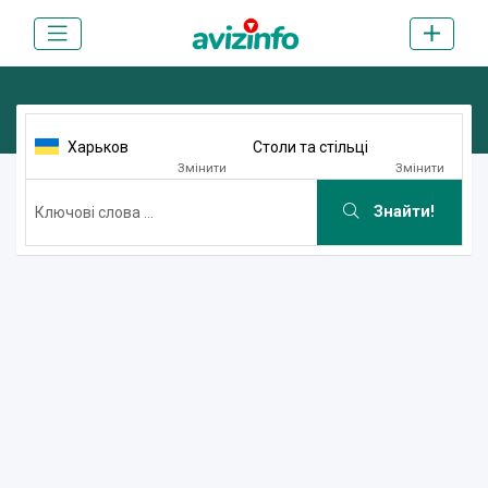
Харьков
Столи та стільці
Змінити
Змінити
Знайти!