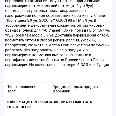
Евросоюз от компании for you. Так же оригинальная
парфюмерия оптом и мелкий оптом (от 1 до 9уе)
оригинальная упаковка, весь товар защищен
голограммами полное соответствие к оригиналу, Chanel
100ml цена 5.9 уе. GUCCI BY GUCCI 90 ml M 5.9 уе. В
ассортименте декоративная косметика оптом мировых
брендов. блеск для губ Chanel 1.35 уе. помада Dior 1.67 уе.
тушь loreal telescopic 0.9 уе. доставка парфюмерия оптом,
косметика оптом в любой регион россии, украины,
белоруссии, казахстана и стран снг. расчет при получении.
работаем без предоплаты. на всю продукцию
парфюмерия и косметика имеются накладные и
сертификаты качества Звонки по России через +7 Наша
парфюмерия Не являеться парфюмерией ОАЭ или Турция
Тип оголошення:
Продам, продаж, продаю
Торг:
доречний
ІНФОРМАЦІЯ ПРО КОМПАНІЮ, ЯКА РОЗМІСТИЛА
ОГОЛОШЕННЯ: