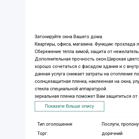
Затонируйте окна Вашего дома.
Квартиры, офиса, магазина. Функции: прохлада 
Сбережение тепла зимой, защита от нежелатель
Дополнительная прочность окон.Широкая цвето
хорошо сочетаться с фасадом здания и с внут
данная услуга снижает затраты на отопление п
солнцезащитная пленка, наклеенная на окна, у
стекла специальной аппаратурой.
зеркальная пленка поможет Вам защититься от
Энергосберегающая или
Показати більше опису
Зеркальной пленкой Т. 0986990155
Тип оголошення:
Послуги, пропон
Торг:
доречний