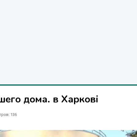
шего дома. в Харкові
тров
: 136