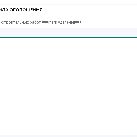
ТИЛА ОГОЛОШЕННЯ:
-строительных работ ===|тэги удалены|===