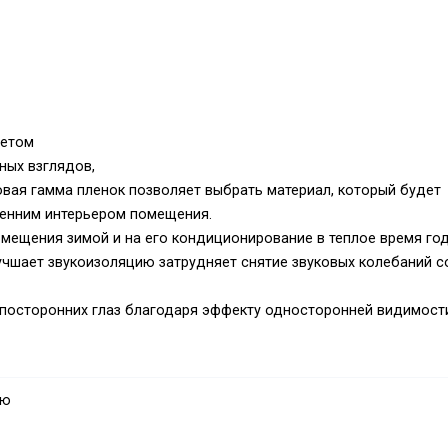
летом
ных взглядов,
вая гамма пленок позволяет выбрать материал, который будет
ренним интерьером помещения.
омещения зимой и на его кондиционирование в теплое время год
лучшает звукоизоляцию затрудняет снятие звуковых колебаний с
 посторонних глаз благодаря эффекту односторонней видимост
ую