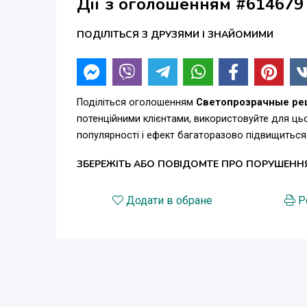
Дії з оголошенням #614679
ПОДІЛІТЬСЯ З ДРУЗЯМИ І ЗНАЙОМИМИ
Поділіться оголошенням
Светопрозрачные ре
потенційними клієнтами, використовуйте для ц
популярності і ефект багаторазово підвищиться
ЗБЕРЕЖІТЬ АБО ПОВІДОМТЕ ПРО ПОРУШЕНН
Додати в обране
Р