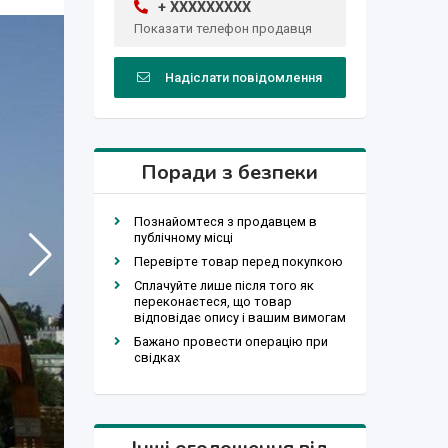
+ XXXXXXXXX
Показати телефон продавця
Надіслати повідомлення
Поради з безпеки
Познайомтеся з продавцем в
публічному місці
Перевірте товар перед покупкою
Сплачуйте лише після того як
переконаєтеся, що товар
відповідає опису і вашим вимогам
Бажано провести операцію при
свідках