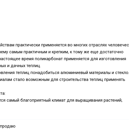
йствам практически применяется во многих отраслях человече
нему самым практичным и крепким, к тому же еще достаточно
настоящее время поликарбонат применяется для изготовления
ых и дачных теплиц.
овления теплиц понадобиться алюминиевый материалы и стекло
иалам стало возможным для строительства теплиц применять
та:
тся самый благоприятный климат для выращивания растений,
лучи, проходящие через этот материал, преломляются в разные
 полностью. Такого эффекта нельзя достичь с помощью стеклян
 продаю
ашны большие нагрузки, они способны выдерживать тяжелые суг