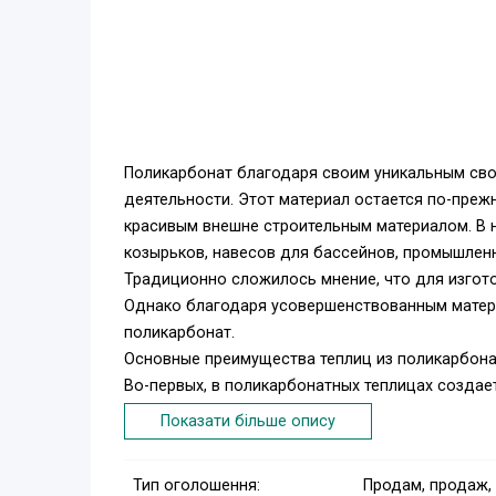
Поликарбонат благодаря своим уникальным сво
деятельности. Этот материал остается по-преж
красивым внешне строительным материалом. В 
козырьков, навесов для бассейнов, промышленн
Традиционно сложилось мнение, что для изгот
Однако благодаря усовершенствованным матер
поликарбонат.
Основные преимущества теплиц из поликарбона
Во-первых, в поликарбонатных теплицах создае
благодаря свойству поликарбоната. Солнечные 
Показати більше опису
направления, тем самым освещая все растения
и других покрытий
Тип оголошення:
Продам, продаж,
Во-вторых, теплицам из поликарбоната не стр