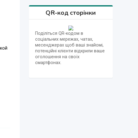
QR-код сторінки
Поділіться QR-кодом в
соціальних мережах, чатах,
месенджерах щоб ваші знайомі,
ской
потенційні клієнти відкрили ваше
оголошення на своїх
смартфонах.
.
ных
робы