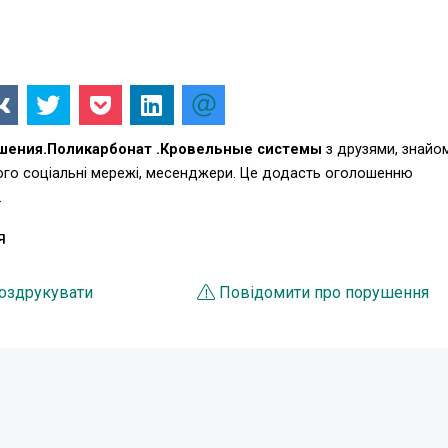
шения.Поликарбонат .Кровельные системы
з друзями, знайо
ього соціальні мережі, месенджери. Це додасть оголошенню
.
Я
оздрукувати
Повідомити про порушення