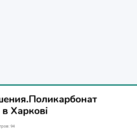
шения.Поликарбонат
 в Харкові
тров
: 94