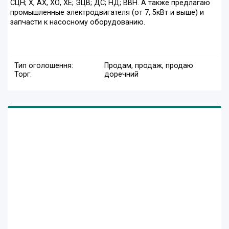
СЦН; Х, АХ, ХО, ХЕ; ЭЦВ; ДС; НД; ВВН. А также предлагаю
промышленные электродвигателя (от 7, 5кВт и выше) и
запчасти к насосному оборудованию.
Тип оголошення:
Продам, продаж, продаю
Торг:
доречний