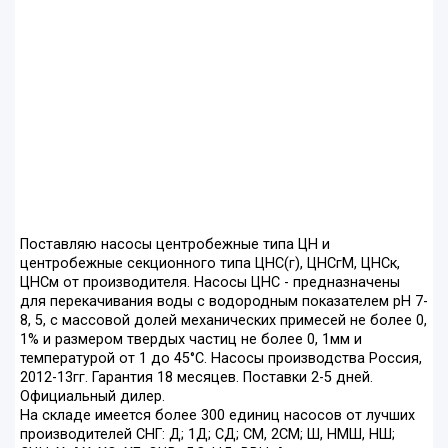
Поставляю насосы центробежные типа ЦН и
центробежные секционного типа ЦНС(г), ЦНСгМ, ЦНСк,
ЦНСм от производителя. Насосы ЦНС - предназначены
для перекачивания воды с водородным показателем pH 7-
8, 5, с массовой долей механических примесей не более 0,
1% и размером твердых частиц не более 0, 1мм и
температурой от 1 до 45°С. Насосы производства Россия,
2012-13гг. Гарантия 18 месяцев. Поставки 2-5 дней.
Официальный дилер.
На складе имеется более 300 единиц насосов от лучших
производителей СНГ: Д; 1Д; СД; СМ, 2СМ; Ш, НМШ, НШ;