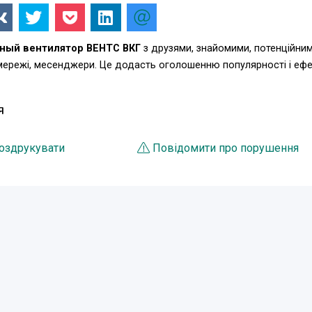
ый вентилятор ВЕНТС ВКГ
з друзями, знайомими, потенційни
 мережі, месенджери. Це додасть оголошенню популярності і еф
Я
оздрукувати
Повідомити про порушення