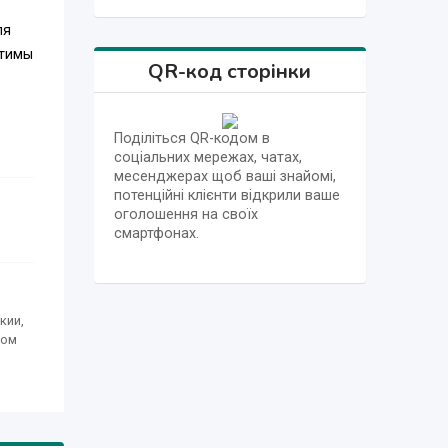
ля
стимы
QR-код сторінки
Поділіться QR-кодом в
соціальних мережах, чатах,
месенджерах щоб ваші знайомі,
потенційні клієнти відкрили ваше
оголошення на своїх
смартфонах.
кии,
ком