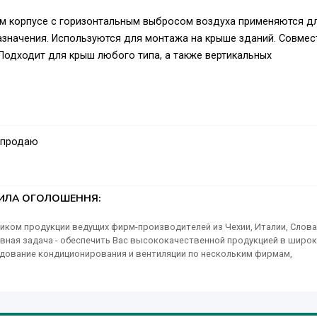
м корпусе с горизонтальным выбросом воздуха применяются д
значения. Используются для монтажа на крыше зданий. Совме
Подходит для крыш любого типа, а также вертикальных
 продаю
ТИЛА ОГОЛОШЕННЯ:
ком продукции ведущих фирм-производителей из Чехии, Италии, Слова
новная задача - обеспечить Вас высококачественной продукцией в широ
дование кондиционирования и вентиляции по нескольким фирмам,