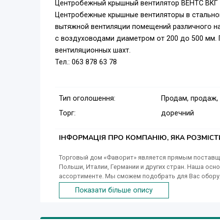
Центробежный крышный вентилятор ВЕНТС ВКГ
Центробежные крышные вентиляторы в стально
вытяжной вентиляции помещений различного на
с воздуховодами диаметром от 200 до 500 мм. 
вентиляционных шахт.
Тел.: 063 878 63 78
Тип оголошення:
Продам, продаж,
Торг:
доречний
ІНФОРМАЦІЯ ПРО КОМПАНІЮ, ЯКА РОЗМІС
Торговый дом «Фаворит» является прямым поставщи
Польши, Италии, Германии и других стран. Наша ос
ассортименте. Мы сможем подобрать для Вас обору
укомплектовывать строительные объекты.
Показати більше опису